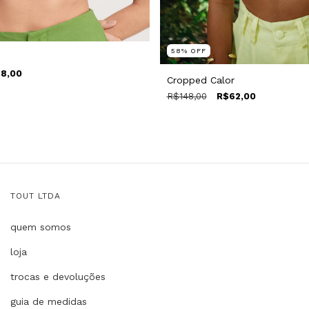
58
%
OFF
8,00
Cropped Calor
R$148,00
R$62,00
TOUT LTDA
quem somos
loja
trocas e devoluções
guia de medidas