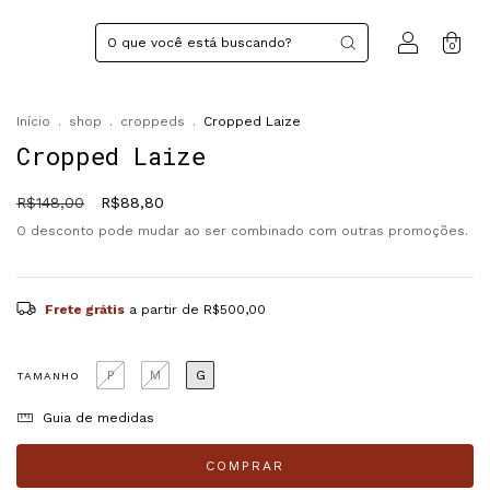
0
Início
.
shop
.
croppeds
.
Cropped Laize
Cropped Laize
R$148,00
R$88,80
O desconto pode mudar ao ser combinado com outras promoções.
Frete grátis
a partir de
R$500,00
P
M
G
TAMANHO
Guia de medidas