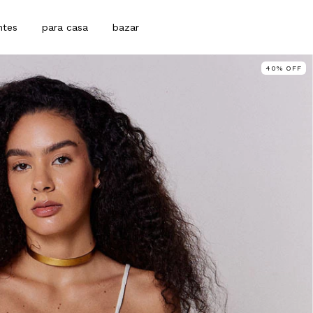
ntes
para casa
bazar
40
%
OFF