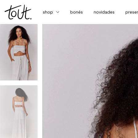
shop
bonés
novidades
prese