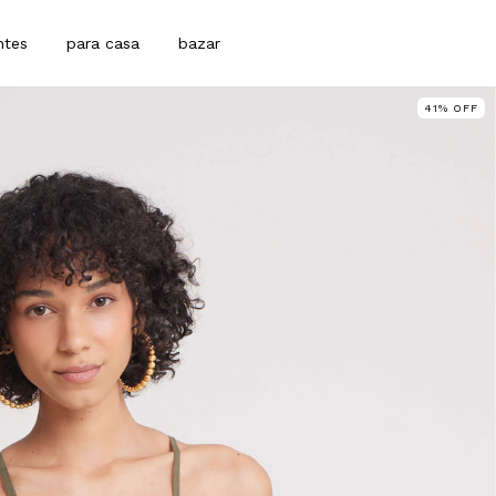
ntes
para casa
bazar
41
%
OFF