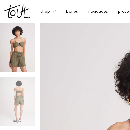
shop
bonés
novidades
prese