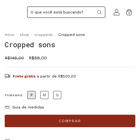
0
Início
.
shop
.
croppeds
.
Cropped sons
Cropped sons
R$148,00
R$88,00
Frete grátis
a partir de
R$500,00
P
M
G
TAMANHO
Guia de medidas