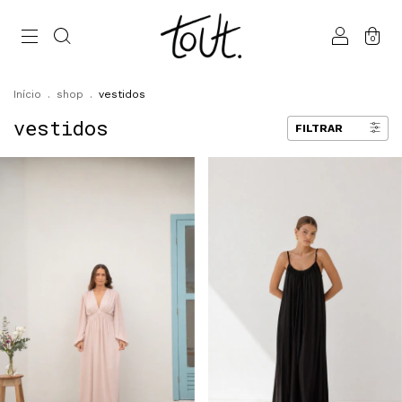
0
Início
.
shop
.
vestidos
vestidos
FILTRAR