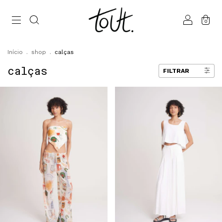
0
Início
.
shop
.
calças
calças
FILTRAR