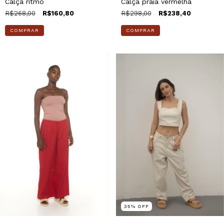
Calça ritmo
Calça praia vermelha
R$268,00
R$160,80
R$298,00
R$238,40
COMPRAR
COMPRAR
35
%
OFF