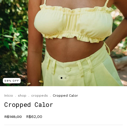
58
%
OFF
Início
.
shop
.
croppeds
.
Cropped Calor
Cropped Calor
R$148,00
R$62,00