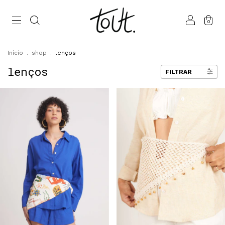
0
Início
.
shop
.
lenços
lenços
FILTRAR