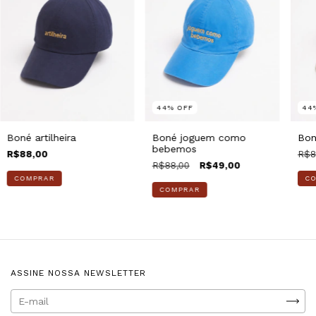
44
%
OFF
44
Boné artilheira
Boné joguem como
Bon
bebemos
R$88,00
R$8
R$88,00
R$49,00
ASSINE NOSSA NEWSLETTER