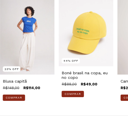
44
%
OFF
23
%
OFF
Boné brasil na copa, eu
no copo
Cam
Blusa capitã
R$88,00
R$49,00
R$2
R$148,00
R$114,00
C
COMPRAR