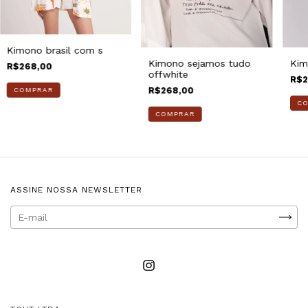
Kimono brasil com s
Kimono sejamos tudo
Kim
R$268,00
offwhite
R$2
R$268,00
COMPRAR
C
COMPRAR
ASSINE NOSSA NEWSLETTER