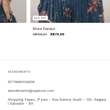
53
%
OFF
Blusa Espaço
R$158,00
R$74,00
ATENDIMENTO
5571996024906
atendimento@sejatout.com
Shopping Paseo, 2º piso - Rua Rubens Guelli – 135, Itaigara
| Salvador - BA