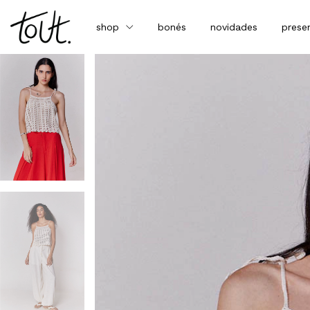
shop
bonés
novidades
prese