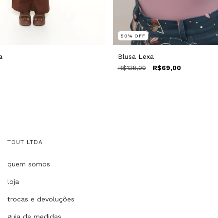
50
%
OFF
a
Blusa Lexa
R$138,00
R$69,00
TOUT LTDA
quem somos
loja
trocas e devoluções
guia de medidas