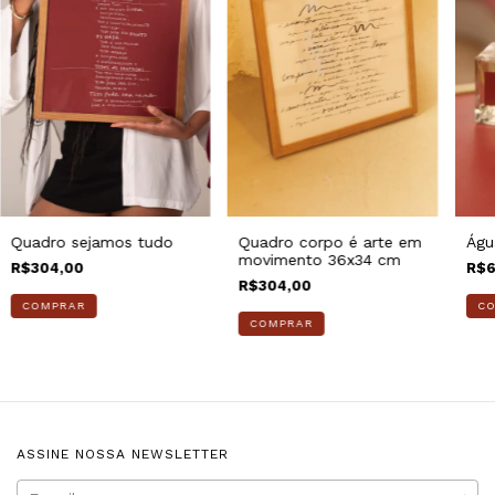
Quadro sejamos tudo
Quadro corpo é arte em
Águ
movimento 36x34 cm
R$304,00
R$6
R$304,00
ASSINE NOSSA NEWSLETTER