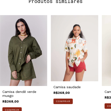
Produtos similares
Camisa saudade
Camisa dendê verde
Cam
R$268,00
musgo
R$2
R$268,00
COMPRAR
C
COMPRAR