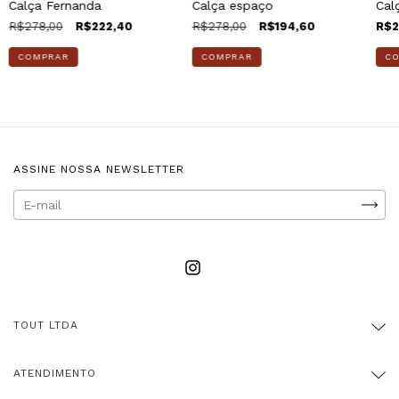
Calça Fernanda
Calça espaço
Cal
R$278,00
R$222,40
R$278,00
R$194,60
R$2
COMPRAR
COMPRAR
C
ASSINE NOSSA NEWSLETTER
TOUT LTDA
ATENDIMENTO