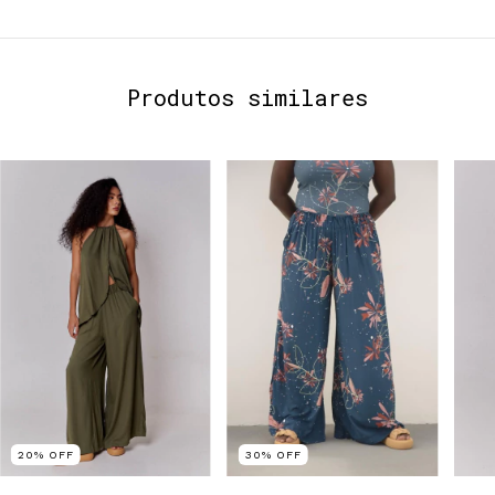
Produtos similares
20
%
OFF
30
%
OFF