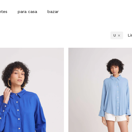
ntes
para casa
bazar
Li
U