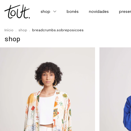
shop
bonés
novidades
prese
Início
.
shop
.
breadcrumbs.sobreposicoes
shop