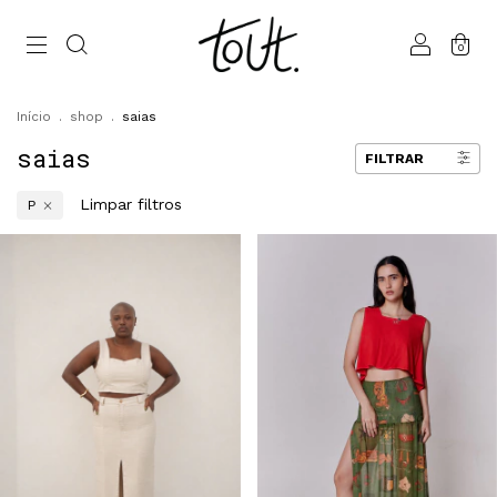
0
Início
.
shop
.
saias
saias
FILTRAR
Limpar filtros
P