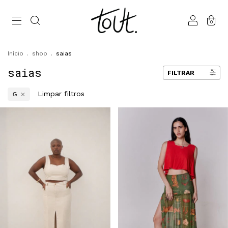
0
Início
.
shop
.
saias
saias
FILTRAR
Limpar filtros
G