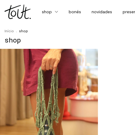
shop
bonés
novidades
prese
Início
.
shop
shop