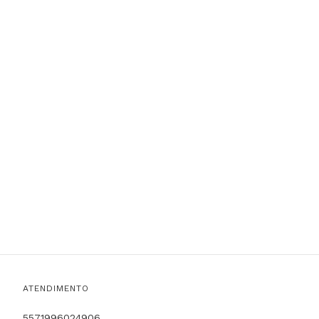
ATENDIMENTO
5571996024906